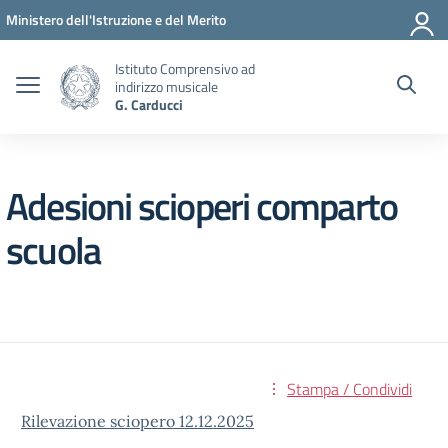
Vai ai contenuti
Vai al menu di navigazione
Vai al footer
Ministero dell'Istruzione e del Merito
Istituto Comprensivo ad
indirizzo musicale
G. Carducci
Adesioni scioperi comparto
scuola
Stampa / Condividi
Rilevazione sciopero 12.12.2025