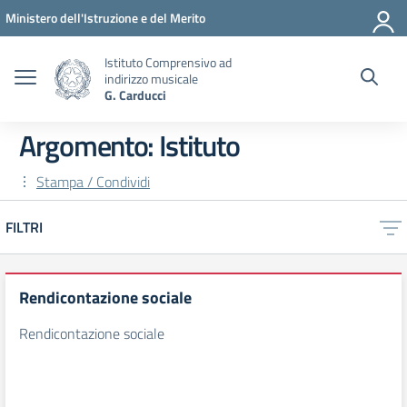
Vai ai contenuti
Vai al menu di navigazione
Vai al footer
Ministero dell'Istruzione e del Merito
Istituto Comprensivo ad
indirizzo musicale
G. Carducci
Argomento: Istituto
Stampa / Condividi
FILTRI
Rendicontazione sociale
Rendicontazione sociale