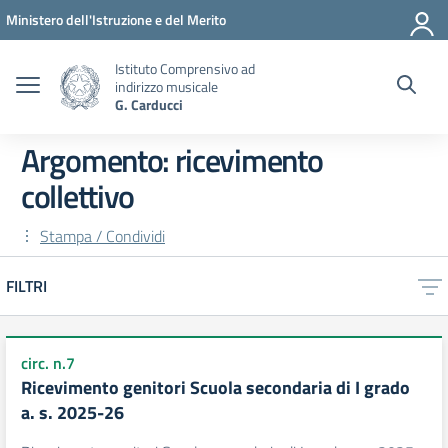
Vai ai contenuti
Vai al menu di navigazione
Vai al footer
Ministero dell'Istruzione e del Merito
Istituto Comprensivo ad
indirizzo musicale
G. Carducci
Argomento: ricevimento
collettivo
Stampa / Condividi
FILTRI
circ. n.7
Ricevimento genitori Scuola secondaria di I grado
a. s. 2025-26